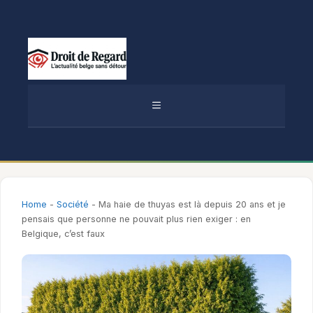
Aller
au
contenu
MENU
Home
-
Société
-
Ma haie de thuyas est là depuis 20 ans et je
pensais que personne ne pouvait plus rien exiger : en
Belgique, c’est faux