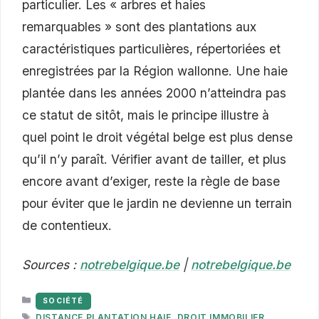
particulier. Les « arbres et haies
remarquables » sont des plantations aux
caractéristiques particulières, répertoriées et
enregistrées par la Région wallonne. Une haie
plantée dans les années 2000 n’atteindra pas
ce statut de sitôt, mais le principe illustre à
quel point le droit végétal belge est plus dense
qu’il n’y paraît. Vérifier avant de tailler, et plus
encore avant d’exiger, reste la règle de base
pour éviter que le jardin ne devienne un terrain
de contentieux.
Sources :
notrebelgique.be
|
notrebelgique.be
CATÉGORIES
SOCIÉTÉ
ÉTIQUETTES
DISTANCE PLANTATION HAIE
,
DROIT IMMOBILIER