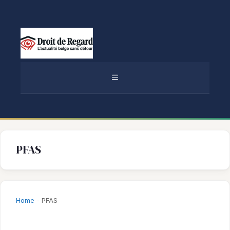
Aller
au
contenu
MENU
PFAS
Home
-
PFAS