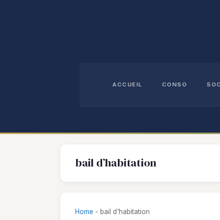
Aller
au
contenu
ACCUEIL
CONSO
SO
bail d’habitation
Home
-
bail d'habitation