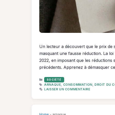
Un lecteur a découvert que le prix de 
masquant une fausse réduction. La loi b
2022, en imposant que les réductions se
précédents. Apprenez à démasquer ces m
CATÉGORIES
SOCIÉTÉ
ÉTIQUETTES
ARNAQUE
,
CONSOMMATION
,
DROIT DU 
LAISSER UN COMMENTAIRE
Home
-
arnaque