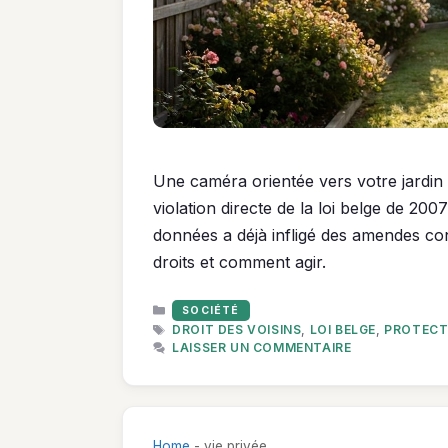
Une caméra orientée vers votre jardin 
violation directe de la loi belge de 200
données a déjà infligé des amendes con
droits et comment agir.
CATÉGORIES
SOCIÉTÉ
ÉTIQUETTES
DROIT DES VOISINS
,
LOI BELGE
,
PROTECT
LAISSER UN COMMENTAIRE
Home
-
vie privée