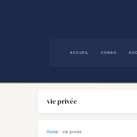
Aller
au
contenu
ACCUEIL
CONSO
SO
vie privée
Home
-
vie privée