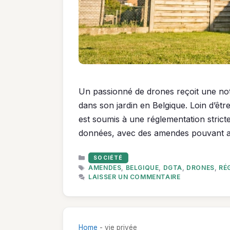
Un passionné de drones reçoit une noti
dans son jardin en Belgique. Loin d’être
est soumis à une réglementation strict
données, avec des amendes pouvant at
CATÉGORIES
SOCIÉTÉ
ÉTIQUETTES
AMENDES
,
BELGIQUE
,
DGTA
,
DRONES
,
RÉ
LAISSER UN COMMENTAIRE
Home
-
vie privée