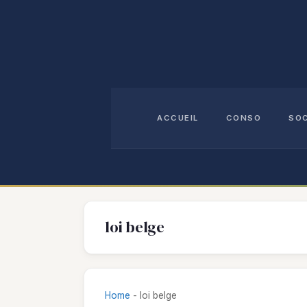
Aller
au
contenu
ACCUEIL
CONSO
SO
loi belge
Home
-
loi belge