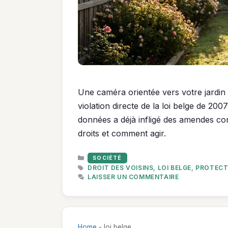
Une caméra orientée vers votre jardin 
violation directe de la loi belge de 200
données a déjà infligé des amendes con
droits et comment agir.
CATÉGORIES
SOCIÉTÉ
ÉTIQUETTES
DROIT DES VOISINS
,
LOI BELGE
,
PROTECT
LAISSER UN COMMENTAIRE
Home
-
loi belge