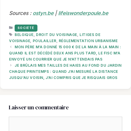
Sources :
ostyn.be
|
lifeiswonderpoule.be
CATÉGORIES
SOCIÉTÉ
ÉTIQUETTES
BELGIQUE
,
DROIT DU VOISINAGE
,
LITIGES DE
VOISINAGE
,
POULAILLER
,
RÉGLEMENTATION URBANISME
MON PÈRE M’A DONNÉ 15 000 € DE LA MAIN À LA MAIN :
QUAND IL EST DÉCÉDÉ DEUX ANS PLUS TARD, LE FISC M’A
ENVOYÉ UN COURRIER QUE JE N’ATTENDAIS PAS
JE BRÛLAIS MES TAILLES DE HAIES AU FOND DU JARDIN
CHAQUE PRINTEMPS : QUAND J’AI MESURÉ LA DISTANCE
JUSQU’AU VOISIN, J’AI COMPRIS QUE JE RISQUAIS GROS
Laisser un commentaire
Commentaire