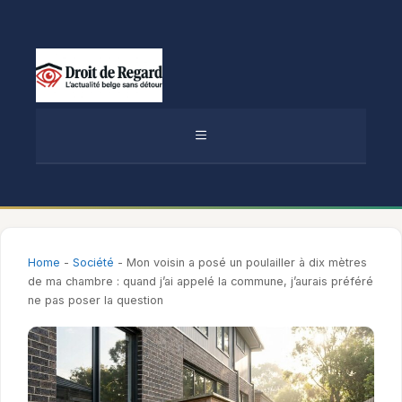
Aller
au
contenu
MENU
Home
-
Société
-
Mon voisin a posé un poulailler à dix mètres
de ma chambre : quand j’ai appelé la commune, j’aurais préféré
ne pas poser la question